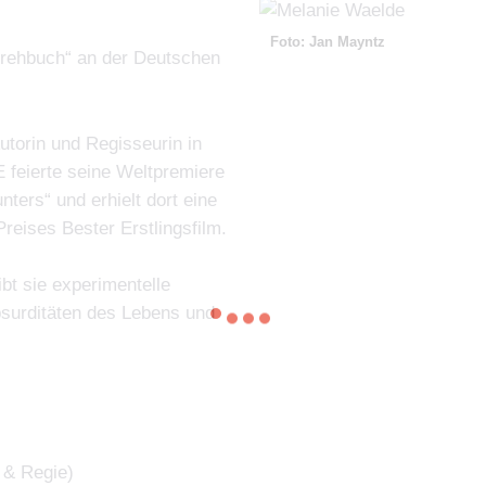
Foto: Jan Mayntz
Drehbuch“ an der Deutschen
Autorin und Regisseurin in
feierte seine Weltpremiere
nters“ und erhielt dort eine
eises Bester Erstlingsfilm.
bt sie experimentelle
bsurditäten des Lebens und
 & Regie)