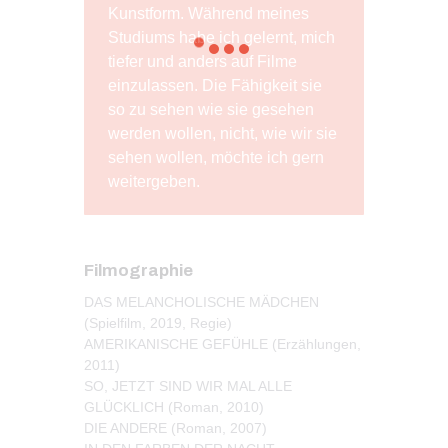
Kunstform. Während meines
Studiums habe ich gelernt, mich
tiefer und anders auf Filme
einzulassen. Die Fähigkeit sie
so zu sehen wie sie gesehen
werden wollen, nicht, wie wir sie
sehen wollen, möchte ich gern
weitergeben.
Filmographie
DAS MELANCHOLISCHE MÄDCHEN
(Spielfilm, 2019, Regie)
AMERIKANISCHE GEFÜHLE (Erzählungen,
2011)
SO, JETZT SIND WIR MAL ALLE
GLÜCKLICH (Roman, 2010)
DIE ANDERE (Roman, 2007)