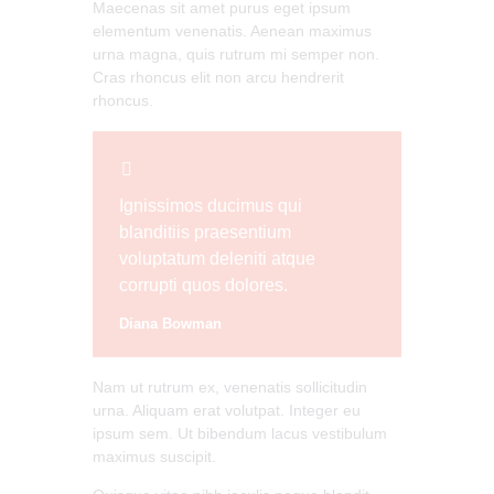
Maecenas sit amet purus eget ipsum
elementum venenatis. Aenean maximus
urna magna, quis rutrum mi semper non.
Cras rhoncus elit non arcu hendrerit
rhoncus.
Ignissimos ducimus qui
blanditiis praesentium
voluptatum deleniti atque
corrupti quos dolores.
Diana Bowman
Nam ut rutrum ex, venenatis sollicitudin
urna. Aliquam erat volutpat. Integer eu
ipsum sem. Ut bibendum lacus vestibulum
maximus suscipit.