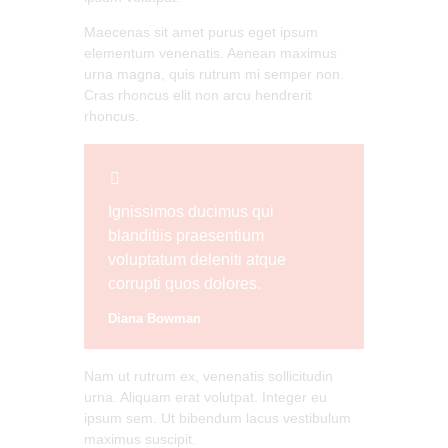
Maecenas sit amet purus eget ipsum
elementum venenatis. Aenean maximus
urna magna, quis rutrum mi semper non.
Cras rhoncus elit non arcu hendrerit
rhoncus.
Ignissimos ducimus qui
blanditiis praesentium
voluptatum deleniti atque
corrupti quos dolores.
Diana Bowman
Nam ut rutrum ex, venenatis sollicitudin
urna. Aliquam erat volutpat. Integer eu
ipsum sem. Ut bibendum lacus vestibulum
maximus suscipit.