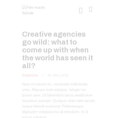
Creative agencies
go wild: what to
come up with when
the world has seen it
all?
Inspiration
28. März 2019
Nam ut rutrum ex, venenatis sollicitudin
urna. Aliquam erat volutpat. Integer eu
ipsum sem. Ut bibendum lacus vestibulum
maximus suscipit. Quisque vitae nibh iaculis
neque blandit euismod. Pellentesque
dignissim volutpat orci at interdum. In id
ipsum volutpat.