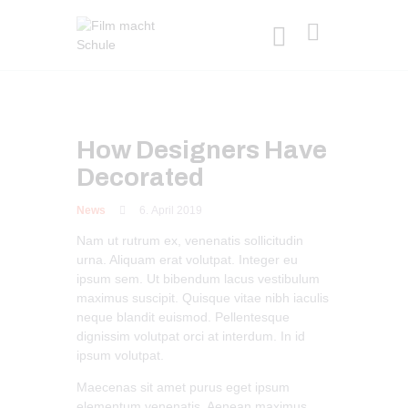
How Designers Have
Decorated
News
6. April 2019
Nam ut rutrum ex, venenatis sollicitudin
urna. Aliquam erat volutpat. Integer eu
ipsum sem. Ut bibendum lacus vestibulum
maximus suscipit. Quisque vitae nibh iaculis
neque blandit euismod. Pellentesque
dignissim volutpat orci at interdum. In id
ipsum volutpat.
Maecenas sit amet purus eget ipsum
elementum venenatis. Aenean maximus