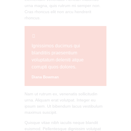
urna magna, quis rutrum mi semper non.
Cras rhoncus elit non arcu hendrerit
rhoncus.
Ignissimos ducimus qui
blanditiis praesentium
voluptatum deleniti atque
corrupti quos dolores.
Diana Bowman
Nam ut rutrum ex, venenatis sollicitudin
urna. Aliquam erat volutpat. Integer eu
ipsum sem. Ut bibendum lacus vestibulum
maximus suscipit.
Quisque vitae nibh iaculis neque blandit
euismod. Pellentesque dignissim volutpat