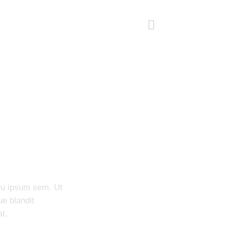
 eu ipsum sem. Ut
e blandit
at.