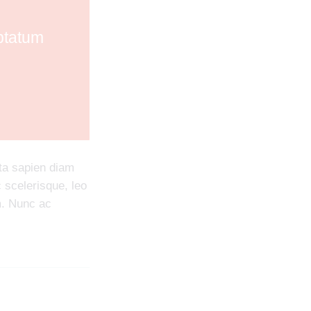
uptatum
rta sapien diam
 scelerisque, leo
em. Nunc ac