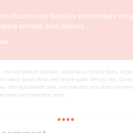
mos ducimus qui blanditiis praesentium vol
i atque corrupti quos dolores.
ith
 nisi sed pretium aliquam, augue lacus viverra ligula, id po
uam varius ipsum dolor, sed ornare quam ultricies nec. Donec
nia, odio nulla blandit ante, non convallis arcu dolor vel lor
aecenas porta maximus porta.