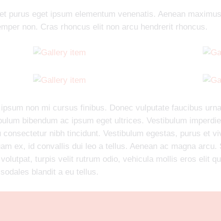
et purus eget ipsum elementum venenatis. Aenean maximu
emper non. Cras rhoncus elit non arcu hendrerit rhoncus.
psum non mi cursus finibus. Donec vulputate faucibus urna 
ulum bibendum ac ipsum eget ultrices. Vestibulum imperdie
 consectetur nibh tincidunt. Vestibulum egestas, purus et viv
uam ex, id convallis dui leo a tellus. Aenean ac magna arcu. S
 volutpat, turpis velit rutrum odio, vehicula mollis eros elit q
 sodales blandit a eu tellus.