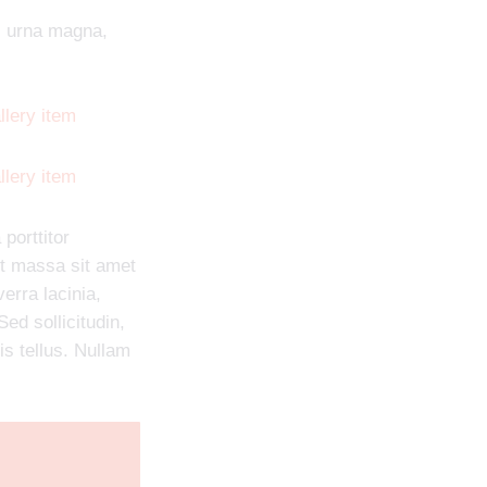
s urna magna,
porttitor
t massa sit amet
erra lacinia,
ed sollicitudin,
uis tellus. Nullam