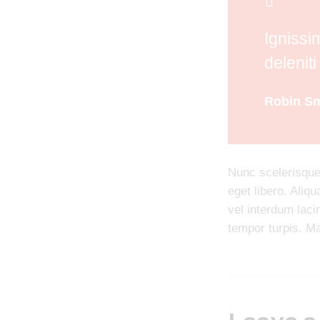
Ignissi
delenit
Robin Sm
Nunc scelerisque,
eget libero. Aliq
vel interdum laci
tempor turpis. M